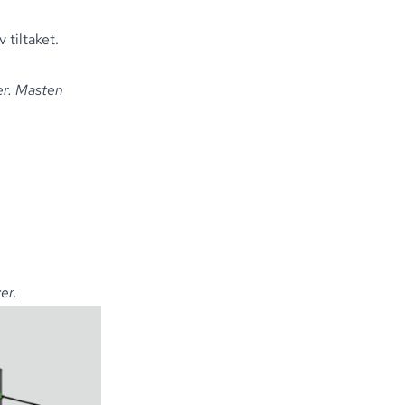
 tiltaket
.
er. Masten
er.