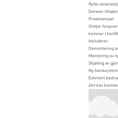
flytte strømsto
Dersom tiltaket
Priseksempel
Stolpe forsyner
kommer i konfli
Inkluderer:
Demontering av 
Montering av ny
Skjøting av gje
Ny bardun/streve
Estimert kostna
Det kan komme a