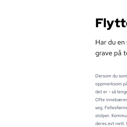
Flyt
Har du en 
grave på 
Dersom du som g
oppmerksom på a
det er - så leng
Ofte innebærer 
seg
.
Fellesførin
stolper
.
Kommune
deres evt nett
.