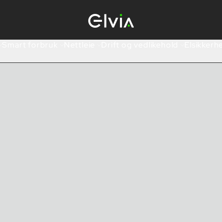
Smart forbruk
Nettleie
Drift og vedlikehold
Elsikkerh