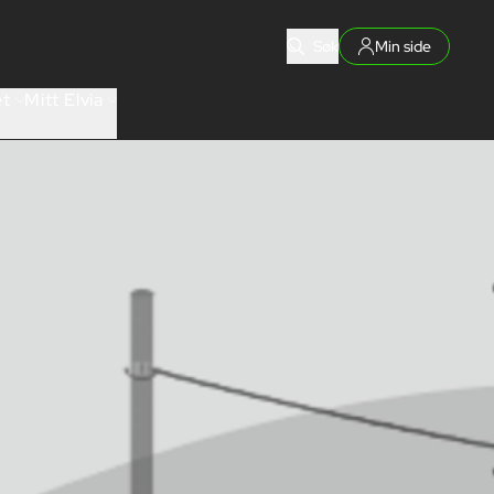
Søk
Min side
et
Mitt Elvia