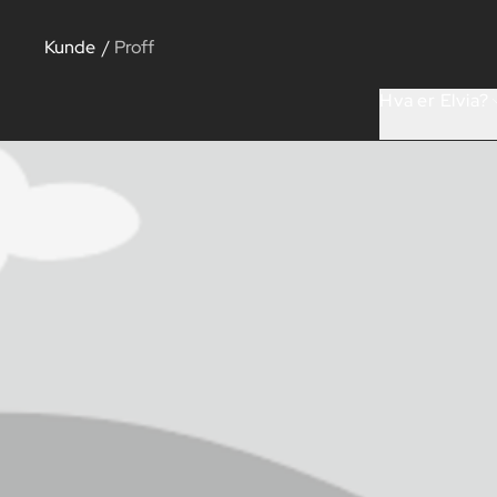
Kunde
/
Proff
Hva er Elvia?