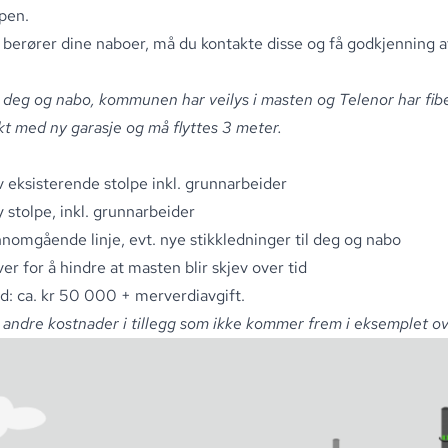
lpen
.
 berører dine naboer, må du kontakte disse og få godkjenning av
 deg og nabo, kommunen har veilys i masten og Telenor har fib
kt med ny garasje og må flyttes 3 meter.
eksisterende stolpe inkl
.
grunnarbeider
 stolpe, inkl
.
grunnarbeider
nnomgående linje, evt
.
nye stikkledninger til deg og nabo
r for å hindre at masten blir skjev over tid
d: ca
.
kr 50 000 + merverdiavgift
.
ndre kostnader i tillegg som ikke kommer frem i eksemplet ov