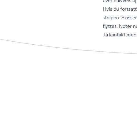
over halvveis op
Hvis du fortsatt
stolpen
.
Skisser
flyttes
.
Noter nu
Ta kontakt med