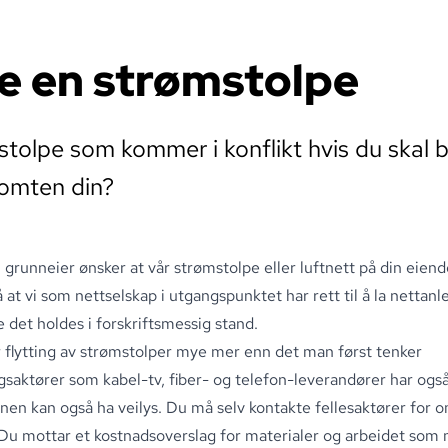
te en strømstolpe
stolpe som kommer i konflikt hvis du skal b
tomten din?
runneier ønsker at vår strømstolpe eller luftnett på din eiend
t vi som nettselskap i utgangspunktet har rett til å la nettanle
e det holdes i forskriftsmessig stand
.
flytting av strømstolper mye mer enn det man først tenker
gsaktører som kabel-tv, fiber- og telefon-leverandører har også
n kan også ha veilys
.
Du må selv kontakte fellesaktører for 
Du mottar et kostnadsoverslag for materialer og arbeidet som må