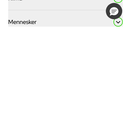
Mennesker
Snarveier
Min side - logg inn