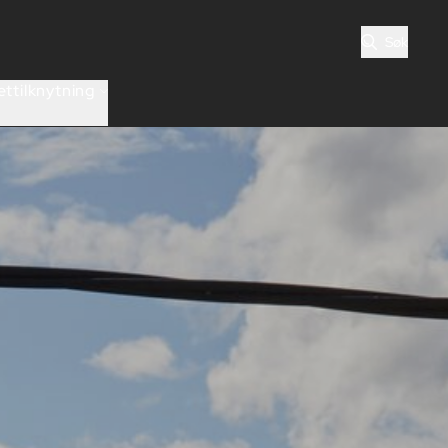
Søk
ttilknytning