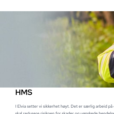
HMS
I Elvia setter vi sikkerhet høyt
.
Det er særlig arbeid på e
skal redusere risikoen for skader og uønskede hendels