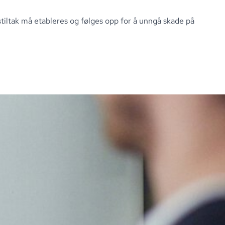
tiltak må etableres og følges opp for å unngå skade på