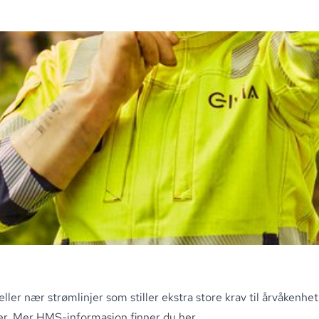
ller nær strømlinjer som stiller ekstra store krav til årvåkenhet
er
.
Mer HMS-informasjon finner du her
.