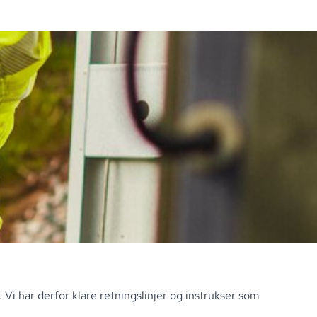
.
Vi har derfor klare retningslinjer og instrukser som