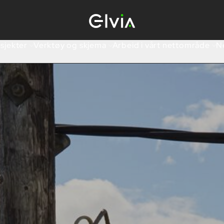
sjekter
Verktøy og skjema
Arbeid i vårt nettområde
Ne