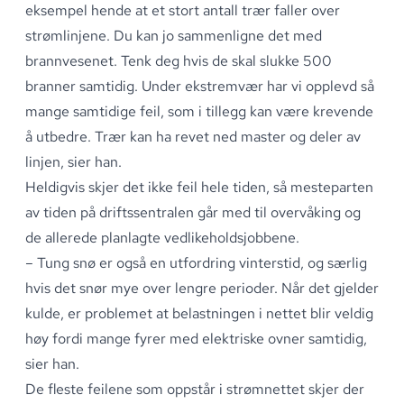
eksempel hende at et stort antall trær faller over
strømlinjene
.
Du kan jo sammenligne det med
brannvesenet
.
Tenk deg hvis de skal slukke 500
branner samtidig
.
Under
ekstremvær
har vi opplevd så
mange samtidige feil, som i tillegg kan være krevende
å utbedre
.
Trær kan ha revet ned master og deler av
linjen, sier han
.
Heldigvis skjer det ikke feil hele tiden, så mesteparten
av tiden på driftssentralen går med til overvåking og
de allerede planlagte vedlikeholdsjobbene
.
–
Tung snø er også en utfordring vinterstid
, og særlig
hvis det snør mye over lengre perioder
.
Når det gjelder
kulde, er problemet at belastningen i nettet blir veldig
høy fordi mange fyrer med elektriske ovner samtidig,
sier han
.
De fleste feilene som oppstår i strømnettet skjer der