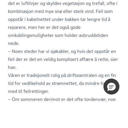
det er luftlinjer og skyldes vegetasjon og trefall, ofte i
kombinasjon med mye snø eller sterk vind
.
Feil som
oppstår i kabelnettet under bakken tar lengre tid å
reparere, men her er det også gode
omkoblingsmuligheter som holder avbruddstiden
nede
.
– Noen steder har vi sjøkabler, og hvis det oppstår en
feil der er det en veldig komplisert affære å rette, sier
han
.
Våren er tradisjonelt rolig på driftssentralen og en fin
tid for
vedlikehold
av strømnettet, da mindre tid går
med til feilrettinger
.
– Om sommeren derimot er det ofte tordenvær,
noe
som fører til overspenninger i nettet og
lynnedslag
som også kan skape problemer
.
Men vi er
alltid klare til å rykke ut, avslutter Stein Orrem
.