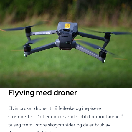
Flyving med droner
Elvia bruker droner til å feilsøke og inspisere
strømnettet
.
Det er en krevende jobb for montørene å
ta seg frem i store skogområder og da er bruk av