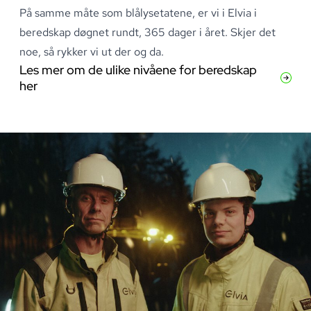
På samme måte som blålysetatene, er vi i Elvia i
beredskap døgnet rundt, 365 dager i året
.
Skjer det
noe, så rykker vi ut der og da
.
Les mer om de ulike nivåene for beredskap
her