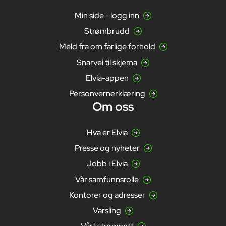
Min side - logg inn
Strømbrudd
Meld fra om farlige forhold
Snarvei til skjema
Elvia-appen
Personvernerklæring
Om oss
Hva er Elvia
Presse og nyheter
Jobb i Elvia
Vår samfunnsrolle
Kontorer og adresser
Varsling