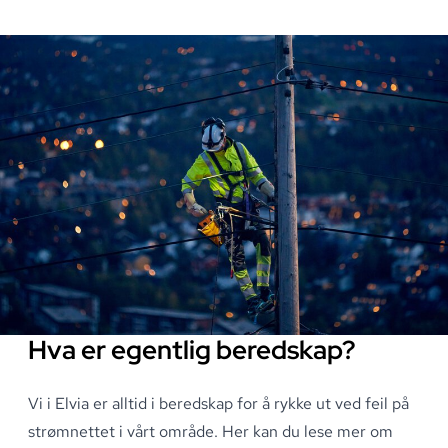
Hva er egentlig beredskap?
Vi i Elvia er alltid i beredskap for å rykke ut ved feil på
strømnettet i vårt område
.
Her kan du lese mer om