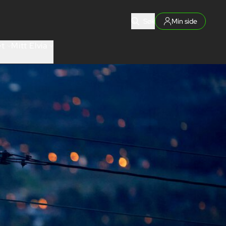
Søk
Min side
et
Mitt Elvia