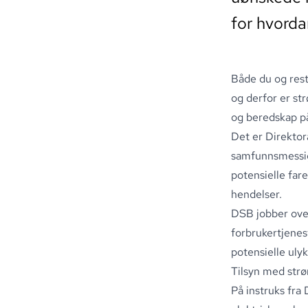
for hvorda
Både du og rest
og derfor er str
og beredskap på
Det er
Direktor
samfunnsmessige
potensielle far
hendelser
.
DSB jobber ove
forbrukertjenest
potensielle uly
Tilsyn med strø
På instruks fra