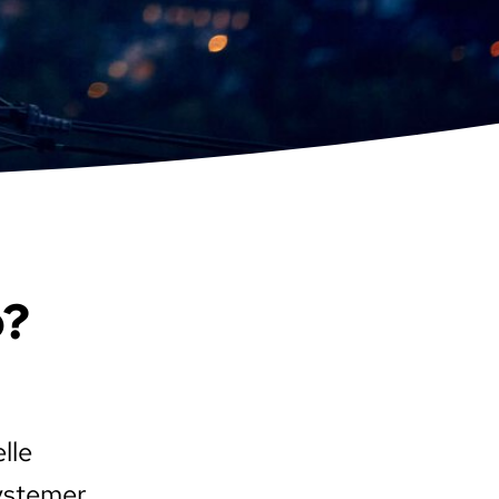
p?
lle
systemer