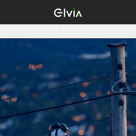
Smart forbruk
Nettleie
Drift og vedlikehold
Elsikkerh