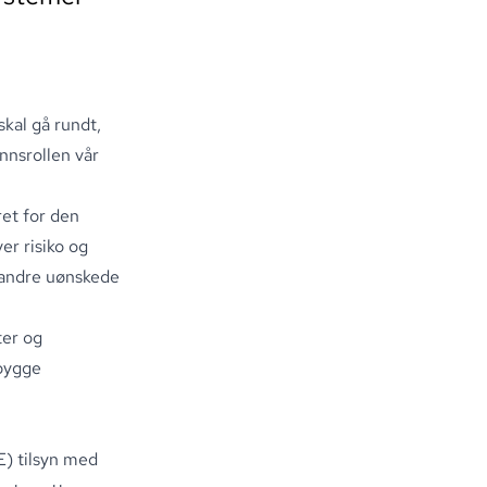
kal gå rundt,
nnsrollen vår
et for den
er risiko og
r andre uønskede
ter og
bygge
E)
tilsyn med