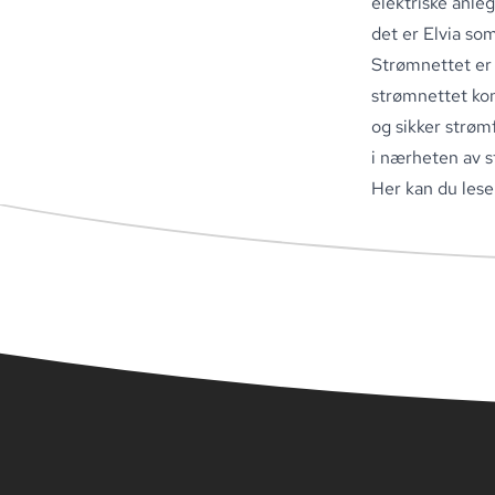
elektriske anleg
det er Elvia so
Strømnettet e
strømnettet kon
og sikker strøm
i nærheten av s
Her kan du lese