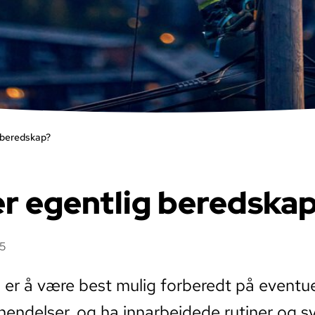
 beredskap?
er egentlig beredska
25
er å være best mulig forberedt på eventue
endelser, og ha innarbeidede rutiner og 