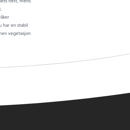
apets nett, mens
t
.
våker
u har en stabil
nnen vegetasjon