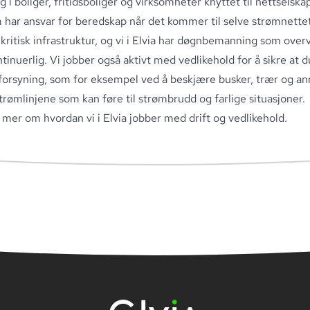
g i boliger, fritidsboliger og virksomheter knyttet til nettselsk
m har ansvar for beredskap når det kommer til selve strømnette
r
kritisk infrastruktur,
og vi i Elvia har døgnbemanning som over
tinuerlig
.
Vi jobber også aktivt med vedlikehold for å sikre at d
forsyning, som for eksempel ved å beskjære busker, trær og a
trømlinjene som kan føre til strømbrudd og farlige situasjoner
.
 mer om hvordan vi i
Elvia jobber med drift og vedlikehold
.