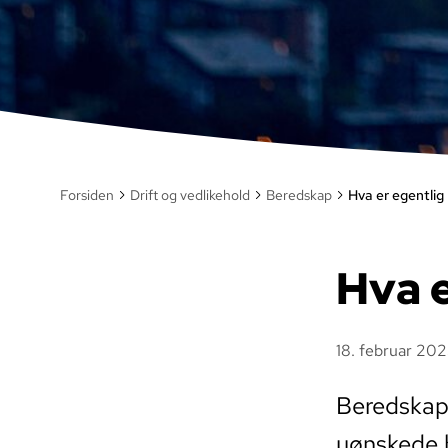
Forsiden
Drift og vedlikehold
Beredskap
Hva er egentlig
Hva 
18. februar 20
Beredskap 
uønskede h