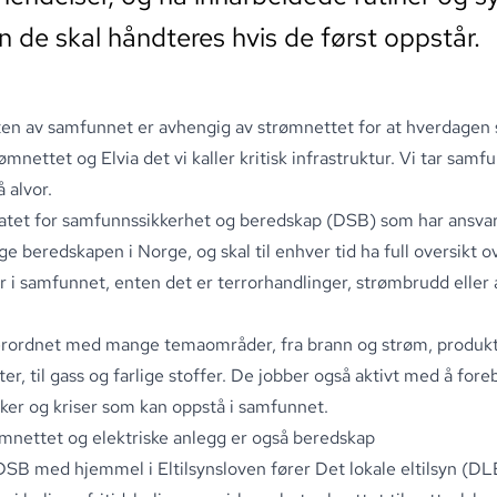
n de skal håndteres hvis de først oppstår.
en av samfunnet er avhengig av strømnettet for at hverdagen s
ømnettet og Elvia det vi kaller kritisk infrastruktur
.
Vi tar samfu
 alvor
.
atet for samfunnssikkerhet og beredskap (DSB)
som har ansvar
 beredskapen i Norge, og skal til enhver tid ha full oversikt ov
er i samfunnet, enten det er terrorhandlinger, strømbrudd elle
rordnet med mange temaområder, fra brann og strøm, produk
er, til gass og farlige stoffer
.
De jobber også aktivt med å fore
kker og kriser som kan oppstå i samfunnet
.
mnettet og elektriske anlegg er også beredskap
 DSB med hjemmel i Eltilsynsloven fører
Det lokale eltilsyn (DL