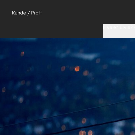
Kunde
/
Proff
Hva er Elvia?