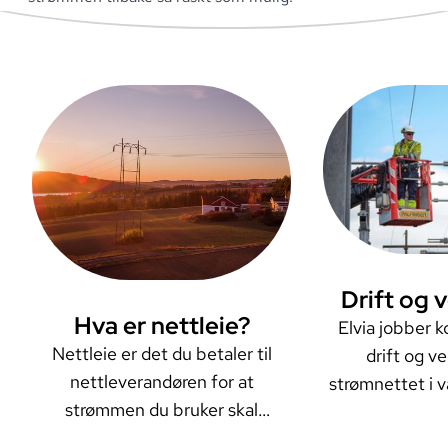
Les mer o
Drift og 
Les mer om
Hva er nettleie?
Elvia jobber 
Nettleie er det du betaler til
drift og v
nettleverandøren for at
strømnettet i v
strømmen du bruker skal
sikre at du
transporteres til boligen din. Slik
strømforsy