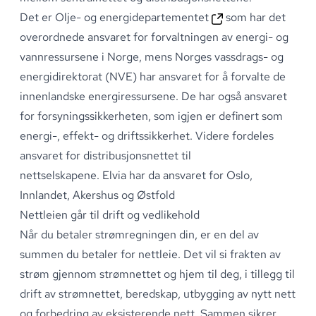
Det er
Olje- og energidepartementet
som har det
overordnede ansvaret for forvaltningen av energi- og
vannressursene i Norge, mens Norges vassdrags- og
energidirektorat (NVE) har ansvaret for å forvalte de
innenlandske energiressursene
.
De har også ansvaret
for forsyningssikkerheten, som igjen er definert som
energi-, effekt- og driftssikkerhet
.
Videre fordeles
ansvaret for distribusjonsnettet til
nettselskapene
.
Elvia har da ansvaret for Oslo,
Innlandet, Akershus og Østfold
Nettleien går til drift og vedlikehold
Når du betaler strømregningen din, er en del av
summen du betaler for nettleie
.
Det vil si frakten av
strøm gjennom strømnettet og hjem til deg, i tillegg til
drift av strømnettet, beredskap, utbygging av nytt nett
og forbedring av eksisterende nett
.
Sammen sikrer