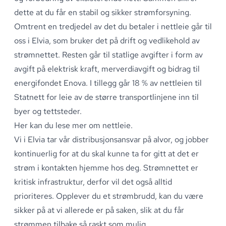
dette at du får en stabil og sikker strømforsyning
.
Omtrent en tredjedel av det du betaler i nettleie går til
oss i Elvia, som bruker det på drift og vedlikehold av
strømnettet
.
Resten går til statlige avgifter i form av
avgift på elektrisk kraft, merverdiavgift og bidrag til
energifondet Enova
.
I tillegg går 18 % av nettleien til
Statnett for leie av de større transportlinjene inn til
byer og tettsteder
.
Her kan du lese
mer om nettleie
.
Vi i Elvia tar vår distribusjonsansvar på alvor, og jobber
kontinuerlig for at du skal kunne ta for gitt at det er
strøm i kontakten hjemme hos deg
.
Strømnettet er
kritisk infrastruktur, derfor vil det også alltid
prioriteres
.
Opplever du et
strømbrudd
, kan du være
sikker på at vi allerede er på saken, slik at du får
strømmen tilbake så raskt som mulig
.