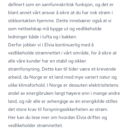
definert som en samfunnskritisk funksjon, og det er
blant annet vårt ansvar å sikre at du har nok strøm i
stikkontakten hjemme
.
Dette innebærer også at vi
som nettselskap må bygge ut og vedlikeholde
ledninger både i lufta og i bakken
.
Derfor jobber vi i Elvia kontinuerlig med å
vedlikeholde
strømnettet i vårt område
, for å sikre at
alle våre kunder har en stabil og sikker
strømforsyning
.
Dette kan til tider være et krevende
arbeid, da Norge er et land med mye variert natur og
ulike klimaforhold
.
I Norge er dessuten elektrisitetens
andel av energibruken langt høyere enn i mange andre
land, og når alle er avhengige av én energikilde stilles
det store krav til forsyningssikkerheten av strøm
.
Her kan du lese mer om
hvordan Elvia drifter og
vedlikeholder strømnettet
.