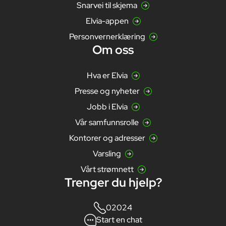
Snarvei til skjema
Elvia-appen
Personvernerklæring
Om oss
Hva er Elvia
Presse og nyheter
Jobb i Elvia
Vår samfunnsrolle
Kontorer og adresser
Varsling
Vårt strømnett
Trenger du hjelp?
02024
Start en chat