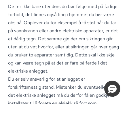
Det er ikke bare utendørs du bør følge med på farlige
forhold, det finnes også ting i hjemmet du bør være
obs på
.
Opplever du for eksempel å få støt når du tar
på vannkranen eller andre elektriske apparater, er det
et dårlig tegn
.
Det samme gjelder om sikringen går
uten at du vet hvorfor, eller at sikringen går hver gang
du bruker to apparater samtidig
.
Dette skal ikke skje
og kan være tegn på at det er fare på ferde i det
elektriske anlegget
.
Du er selv ansvarlig for at anlegget er i
forskriftsmessig stand
.
Mistenker du eventuelle feil på
det elektriske anlegget må du derfor få en godkjent
installatør til å foreta en elsjekk så fort som
mulig
.
Sørg for å kontakte en godkjent elektriker som
står oppført i
Elvirksomhetsregisteret
.