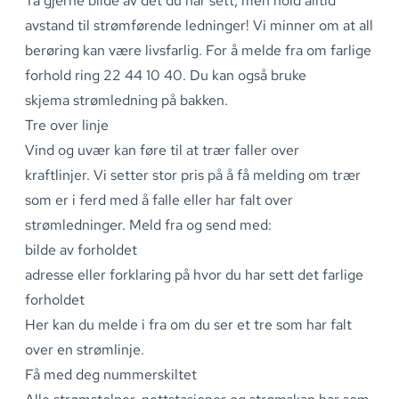
Ta gjerne bilde av det du har sett, men hold alltid
avstand til strømførende ledninger! Vi minner om at all
berøring kan være livsfarlig
.
For å melde fra om farlige
forhold ring
22 44 10 40
.
Du kan også bruke
skjema
strømledning på bakken
.
Tre over linje
Vind og uvær kan føre til at trær faller over
kraftlinjer
.
Vi setter stor pris på å få melding om trær
som er i ferd med å falle eller har falt over
strømledninger
.
Meld fra og send med:
bilde av forholdet
adresse eller forklaring på hvor du har sett det farlige
forholdet
Her kan du melde i fra om du ser et
tre som har falt
over en strømlinje
.
Få med deg nummerskiltet