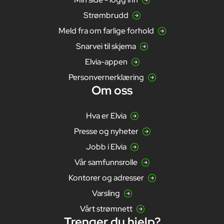
Strømbrudd
Meld fra om farlige forhold
Snarvei til skjema
Elvia-appen
Personvernerklæring
Om oss
Hva er Elvia
Presse og nyheter
Jobb i Elvia
Vår samfunnsrolle
Kontorer og adresser
Varsling
Vårt strømnett
Trenger du hjelp?