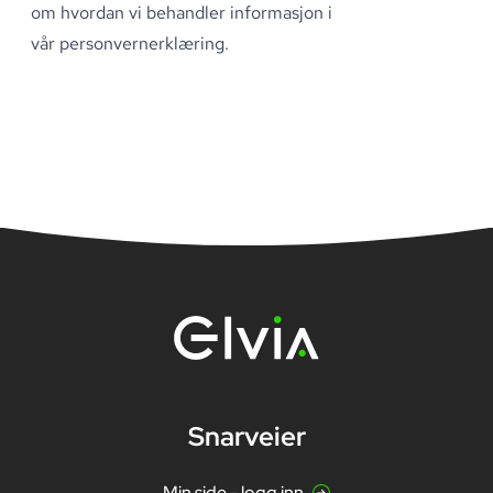
om hvordan vi behandler informasjon i
vår
personvernerklæring
.
Snarveier
Min side - logg inn