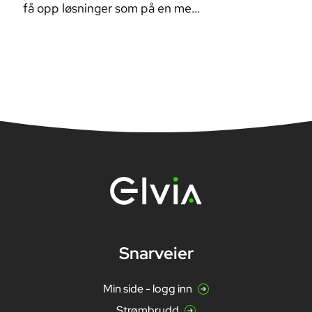
få opp løsninger som på en mest
personligheter
mulig effektiv måte dekker
intervjuer, 
energibehovet kommuner og
personene bak 
næringsliv har. Nå lanserer
nettselskapene pilotprosjektet
«Nettselskapet som
energikoordinator», og vil ha
dedikerte medarbeidere som
skal jobbe med dette.
Snarveier
Min side - logg inn
Strømbrudd