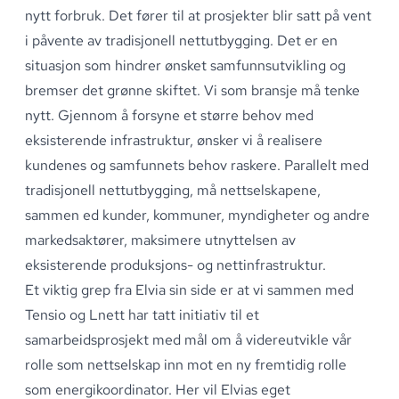
nytt forbruk
.
Det fører til at prosjekter blir satt på vent
i påvente av tradisjonell nettutbygging
.
Det er en
situasjon som hindrer ønsket samfunnsutvikling og
bremser det grønne skiftet
.
Vi som bransje må tenke
nytt
.
Gjennom å forsyne et større behov med
eksisterende infrastruktur, ønsker vi å realisere
kundenes og samfunnets behov raskere
.
Parallelt med
tradisjonell nettutbygging, må nettselskapene,
sammen ed kunder, kommuner, myndigheter og andre
markedsaktører, maksimere utnyttelsen av
eksisterende produksjons- og nettinfrastruktur
.
Et viktig grep fra Elvia sin side er at vi sammen med
Tensio og Lnett har tatt initiativ til et
samarbeidsprosjekt med mål om å videreutvikle vår
rolle som nettselskap inn mot en ny fremtidig rolle
som energikoordinator
.
Her vil Elvias eget