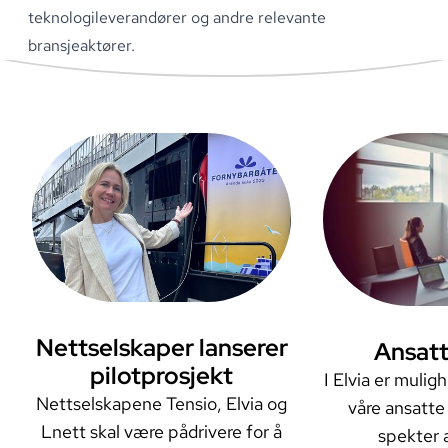
teknologileverandører og andre relevante
bransjeaktører
.
Les mer om
Nettselskaper lanserer
Les mer o
Ansatte
pilotprosjekt
I Elvia er muli
Nettselskapene Tensio, Elvia og
våre ansatte 
Lnett skal være pådrivere for å
spekter a