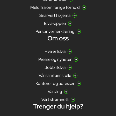
Meld fra om farlige forhold
Snarvei til skjema
Elvia-appen
Personvernerklæring
Om oss
Hva er Elvia
Presse og nyheter
Jobb i Elvia
Vår samfunnsrolle
Kontorer og adresser
Varsling
Vårt strømnett
Trenger du hjelp?