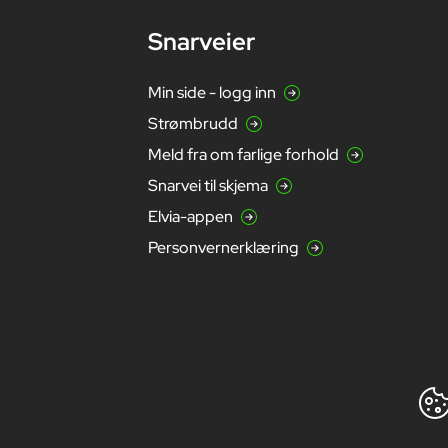
Snarveier
Min side - logg inn
Strømbrudd
Meld fra om farlige forhold
Snarvei til skjema
Elvia-appen
Personvernerklæring