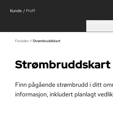
Kunde
/
Proff
Hva er Elvia?
Forsiden
Strømbruddskart
Strømbruddskart
Finn pågående strømbrudd i ditt omr
informasjon, inkludert planlagt vedli