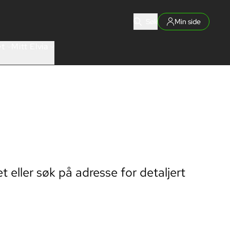
Søk
Min side
et
Mitt Elvia
eller søk på adresse for detaljert