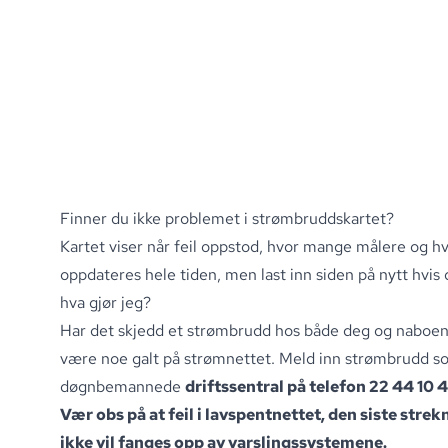
Finner du ikke problemet i strømbruddskartet?
Kartet viser når feil oppstod, hvor mange målere og h
oppdateres hele tiden, men last inn siden på nytt hvis 
hva gjør jeg
?
Har det skjedd et strømbrudd hos både deg og naboen,
være noe galt på strømnettet
.
Meld inn strømbrudd som 
døgnbemannede
driftssentral på telefon
22 44 10 
Vær obs på at feil i lavspentne
ttet, den siste stre
ikke vil fanges opp av varslingssystemene.