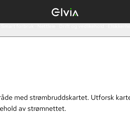
Smart forbruk
Nettleie
Drift og vedlikehold
Elsikkerh
åde med strømbruddskartet. Utforsk kartet 
kehold av strømnettet.