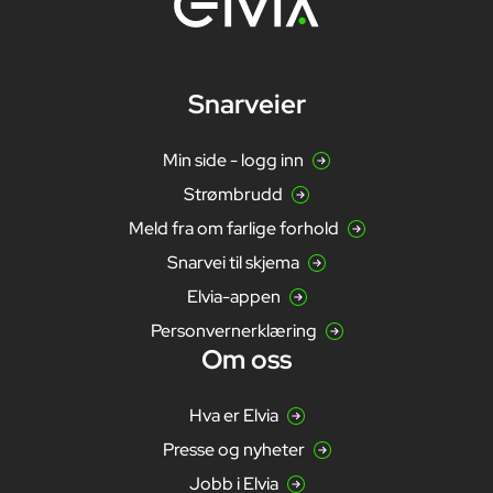
Snarveier
Min side - logg inn
Strømbrudd
Meld fra om farlige forhold
Snarvei til skjema
Elvia-appen
Personvernerklæring
Om oss
Hva er Elvia
Presse og nyheter
Jobb i Elvia