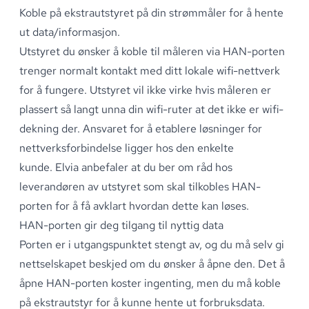
Koble på ekstrautstyret på din strømmåler for å hente
ut data/informasjon
.
Utstyret du ønsker å koble til måleren via HAN-porten
trenger normalt kontakt med ditt lokale wifi-nettverk
for å fungere
.
Utstyret vil ikke virke hvis måleren er
plassert så langt unna din wifi-ruter at det ikke er wifi-
dekning der
.
Ansvaret for å etablere løsninger for
nettverksforbindelse ligger hos den enkelte
kunde
.
Elvia anbefaler at du ber om råd hos
leverandøren av utstyret som skal tilkobles HAN-
porten for å få avklart hvordan dette kan løses
.
HAN-porten gir deg tilgang til nyttig data
Porten er i utgangspunktet stengt av, og du må selv gi
nettselskapet beskjed om du ønsker å åpne den
.
Det å
åpne HAN-porten koster ingenting, men du må koble
på ekstrautstyr for å kunne hente ut forbruksdata
.