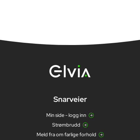
målepunkt. Det
forbruk målt a
må
Snarveier
Min side - logg inn
Strømbrudd
Meld fra om farlige forhold