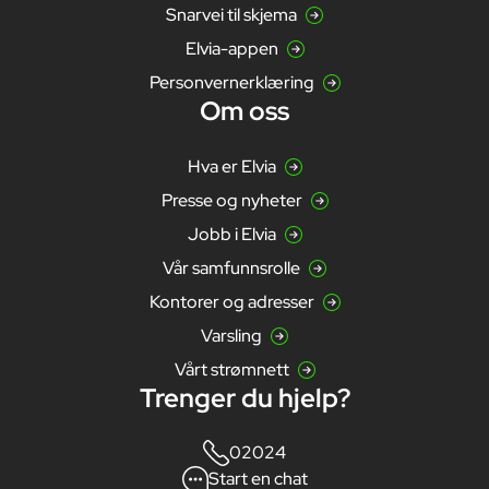
Snarvei til skjema
Elvia-appen
Personvernerklæring
Om oss
Hva er Elvia
Presse og nyheter
Jobb i Elvia
Vår samfunnsrolle
Kontorer og adresser
Varsling
Vårt strømnett
Trenger du hjelp?
02024
Start en chat