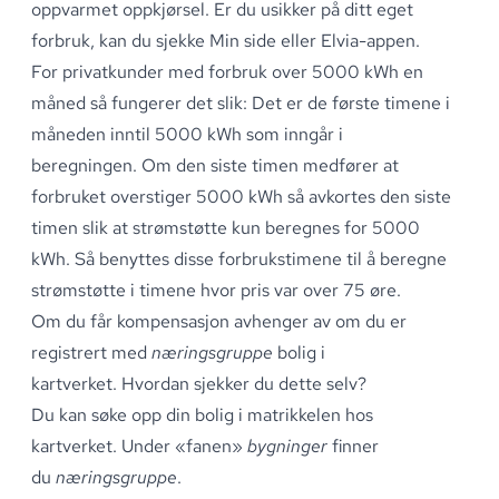
oppvarmet oppkjørsel
.
Er du usikker på ditt eget
forbruk, kan du sjekke
Min side
eller
Elvia-appen
.
For privatkunder med forbruk over 5000 kWh en
måned så fungerer det slik: Det er de første timene i
måneden inntil 5000 kWh som inngår i
beregningen
.
Om den siste timen medfører at
forbruket overstiger 5000 kWh så avkortes den siste
timen slik at strømstøtte kun beregnes for 5000
kWh
.
Så benyttes disse forbrukstimene til å beregne
strømstøtte i timene hvor pris var over 75 øre
.
Om du får kompensasjon avhenger av om du er
registrert med
næringsgruppe
bolig i
kartverket
.
Hvordan sjekker du dette selv?
Du kan søke opp din bolig i
matrikkelen hos
kartverket.
Under «fanen»
bygninger
finner
du
næringsgruppe
.