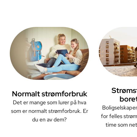
Les mer o
Strømst
Les mer om
Normalt strømforbruk
boret
Det er mange som lurer på hva
boligs
Boligselskape
som er normalt strømforbruk. Er
boligaksje
for felles strø
du en av dem?
time som net
registrert på