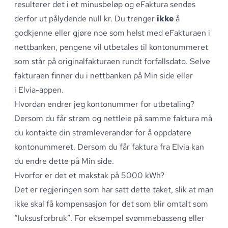
resulterer det i et minusbeløp og eFaktura sendes
derfor ut pålydende null kr
.
Du trenger
ikke
å
godkjenne eller gjøre noe som helst med eFakturaen i
nettbanken, pengene vil utbetales til kontonummeret
som står på originalfakturaen rundt forfallsdato
.
Selve
fakturaen finner du i nettbanken på
Min side
eller
i
Elvia-appen
.
Hvordan endrer jeg kontonummer for utbetaling?
Dersom du får strøm og nettleie på samme faktura må
du kontakte din strømleverandør for å oppdatere
kontonummeret
.
Dersom du får faktura fra Elvia kan
du endre dette på
Min side
.
Hvorfor er det et makstak på 5000 kWh?
Det er regjeringen som har satt dette taket, slik at man
ikke skal få kompensasjon for det som blir omtalt som
“luksusforbruk”
.
For eksempel svømmebasseng eller