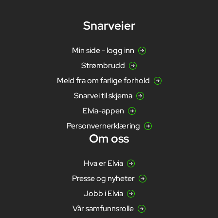
Snarveier
Min side - logg inn
Strømbrudd
Meld fra om farlige forhold
Snarvei til skjema
Elvia-appen
Personvernerklæring
Om oss
Hva er Elvia
Presse og nyheter
Jobb i Elvia
Vår samfunnsrolle