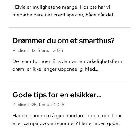
I Elvia er mulighetene mange. Hos oss har vi
medarbeidere i et bredt spekter, både når det
kommer til oppgaver, roller, kunnskap og erfaringer.
Les mer om
Drømmer du om et smarthus?
Publisert
:
13. februar 2025
Det som for noen år siden var en virkelighetsfjern
drøm, er ikke lenger uoppnåelig. Med
høyteknologiske løsninger kan du sikre deg
drømmen om et smarthus.
Les mer om
Gode tips for en elsikker
campingferie
Publisert
:
25. februar 2025
Har du planer om å gjennomføre ferien med bobil
eller campingvogn i sommer? Her er noen gode
tips for en trygg og elsikker campingferie i Norge.