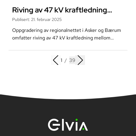
Les mer om
Riving av 47 kV kraftledning
Hamang - Berger
Publisert
:
21. februar 2025
Oppgradering av regionalnettet i Asker og Bærum
omfatter riving av 47 kV kraftledning mellom
transformatorstasjonene Hamang - Berger.
1
/
39