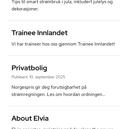
Tips til smart strømbruk i jula, inkludert julelys og
dekorasjoner.
Les mer om
Trainee Innlandet
Vi har traineer hos oss gjennom Trainee Innlandet!
Les mer om
Privatbolig
Publisert
:
10. september 2025
Norgespris gir deg forutsigbarhet på
strømregningen. Les om hvordan ordningen
fungerer og hva den betyr for deg som kunde.
Les mer om
About Elvia