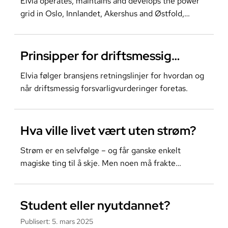
Elvia operates, maintains and develops the power
grid in Oslo, Innlandet, Akershus and Østfold,
serving over two million people daily.
Les mer om
Prinsipper for driftsmessig
forsvarligvurdering
Elvia følger bransjens retningslinjer for hvordan og
når driftsmessig forsvarligvurderinger foretas.
Les mer om
Hva ville livet vært uten strøm?
Strøm er en selvfølge – og får ganske enkelt
magiske ting til å skje. Men noen må frakte
strømmen dit den skal.
Les mer om
Student eller nyutdannet?
Publisert
:
5. mars 2025