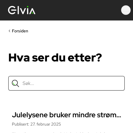
Forsiden
Hva ser du etter?
Søk etter innhold
Les mer om
Julelysene bruker mindre strøm
enn du kanskje tror
Publisert
:
27. februar 2025